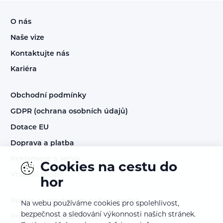
O nás
Naše vize
Kontaktujte nás
Kariéra
Obchodní podmínky
GDPR (ochrana osobních údajů)
Dotace EU
Doprava a platba
Reklamace a servis
Cookies na cestu do
Vrácení zboží
hor
Staňte se prodejcem našich značek
Na webu používáme cookies pro spolehlivost,
bezpečnost a sledování výkonnosti našich stránek.
Přihlášení do B2B sekce