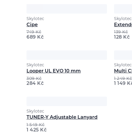
Skylotec
Skylotec
Cipe
Extend
749
Kč
139
Kč
689
Kč
128
Kč
Skylotec
Skylotec
Looper UL EVO 10 mm
Multi C
309
Kč
1 249
Kč
284
Kč
1 149
K
Skylotec
TUNER-Y Adjustable Lanyard
1 549
Kč
1 425
Kč