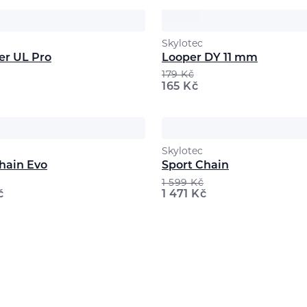
Skylotec
er UL Pro
Looper DY 11 mm
179
Kč
165
Kč
Skylotec
hain Evo
Sport Chain
1 599
Kč
č
1 471
Kč