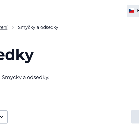
vení
Smyčky a odsedky
edky
i Smyčky a odsedky.