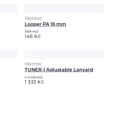
Skylotec
Looper PA 16 mm
159
Kč
146
Kč
Skylotec
TUNER-I Adjustable Lanyard
1 449
Kč
1 333
Kč