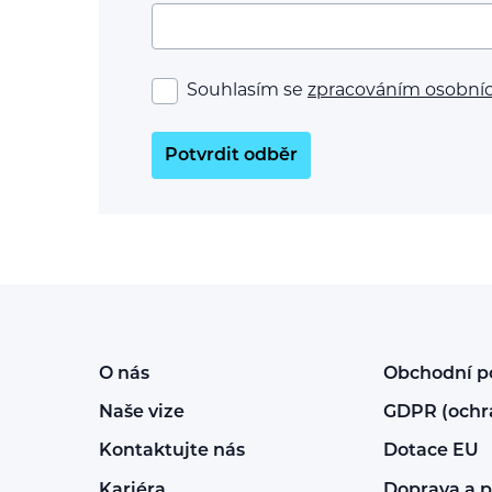
Souhlasím se
zpracováním osobní
Potvrdit odběr
O nás
Obchodní 
Naše vize
GDPR (ochr
Kontaktujte nás
Dotace EU
Kariéra
Doprava a p