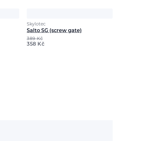
Skylotec
Salto SG (screw gate)
389
Kč
358
Kč