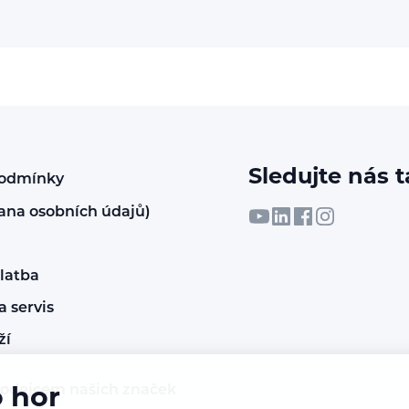
Sledujte nás t
podmínky
ana osobních údajů)
latba
 servis
ží
rodejcem našich značek
o hor