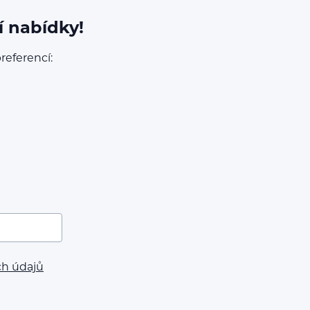
í nabídky!
referencí:
ch údajů