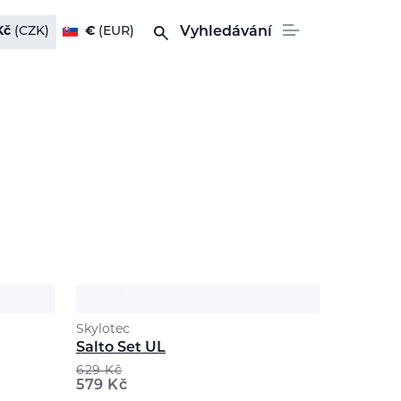
Kč
(CZK)
€
(EUR)
Vyhledávání
Skylotec
Salto Set UL
629
Kč
579
Kč