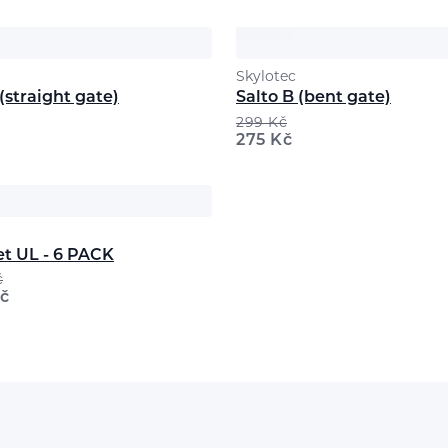
Skylotec
 (straight gate)
Salto B (bent gate)
299
Kč
275
Kč
et UL - 6 PACK
č
č