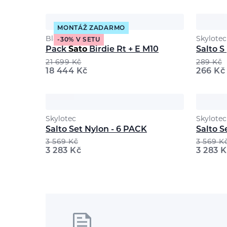
MONTÁŽ ZADARMO
Black Crows
Skylotec
-30% V SETU
Pack
Sato
Birdie Rt + E M10
Salto S
21 699
Kč
289
Kč
18 444
Kč
266
Kč
Skylotec
Skylotec
Salto Set Nylon - 6 PACK
Salto S
3 569
Kč
3 569
K
3 283
Kč
3 283
K