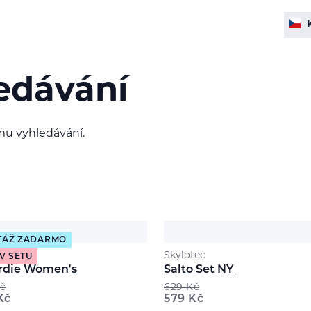
edávání
mu vyhledávání.
TÁŽ ZADARMO
rows
Skylotec
 V SETU
rdie Women's
Salto Set NY
č
629
Kč
Kč
579
Kč