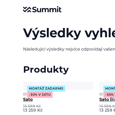
Výsledky vyhl
Následující výsledky nejvíce odpovídají vaše
Produkty
MONTÁŽ ZADARMO
MON
Black Crows
Black C
-30% V SETU
-30%
Sato
Sato
Bi
15 599
Kč
15 599
K
13 259
Kč
13 259