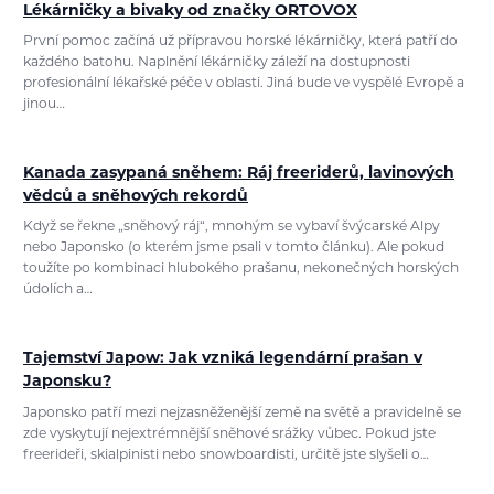
Lékárničky a bivaky od značky ORTOVOX
První pomoc začíná už přípravou horské lékárničky, která patří do
každého batohu. Naplnění lékárničky záleží na dostupnosti
profesionální lékařské péče v oblasti. Jiná bude ve vyspělé Evropě a
jinou…
Kanada zasypaná sněhem: Ráj freeriderů, lavinových
vědců a sněhových rekordů
Když se řekne „sněhový ráj“, mnohým se vybaví švýcarské Alpy
nebo Japonsko (o kterém jsme psali v tomto článku). Ale pokud
toužíte po kombinaci hlubokého prašanu, nekonečných horských
údolích a…
Tajemství Japow: Jak vzniká legendární prašan v
Japonsku?
Japonsko patří mezi nejzasněženější země na světě a pravidelně se
zde vyskytují nejextrémnější sněhové srážky vůbec. Pokud jste
freerideři, skialpinisti nebo snowboardisti, určitě jste slyšeli o…