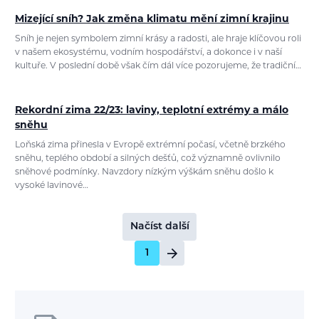
Mizející sníh? Jak změna klimatu mění zimní krajinu
Sníh je nejen symbolem zimní krásy a radosti, ale hraje klíčovou roli
v našem ekosystému, vodním hospodářství, a dokonce i v naší
kultuře. V poslední době však čím dál více pozorujeme, že tradiční…
Rekordní zima 22/23: laviny, teplotní extrémy a málo
sněhu
Loňská zima přinesla v Evropě extrémní počasí, včetně brzkého
sněhu, teplého období a silných dešťů, což významně ovlivnilo
sněhové podmínky. Navzdory nízkým výškám sněhu došlo k
vysoké lavinové…
Načíst další
1