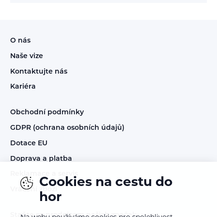
O nás
Naše vize
Kontaktujte nás
Kariéra
Obchodní podmínky
GDPR (ochrana osobních údajů)
Dotace EU
Doprava a platba
Reklamace a servis
Cookies na cestu do
Vrácení zboží
hor
Staňte se prodejcem našich značek