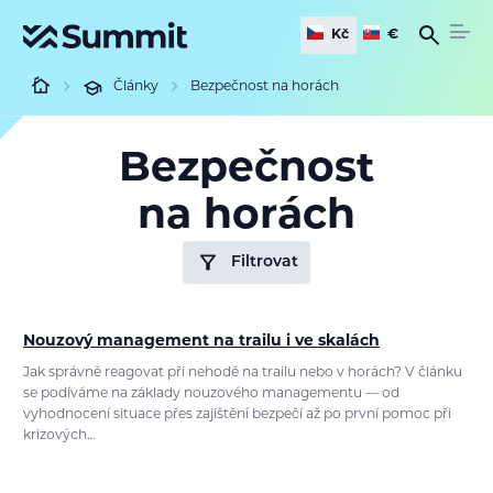
Kč
€
Články
Bezpečnost na horách
Bezpečnost
na horách
Filtrovat
Nouzový management na trailu i ve skalách
Jak správně reagovat při nehodě na trailu nebo v horách? V článku
se podíváme na základy nouzového managementu — od
vyhodnocení situace přes zajištění bezpečí až po první pomoc při
krizových…