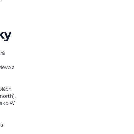
ky
erá
vlevo a
olách
north),
 jako W
na