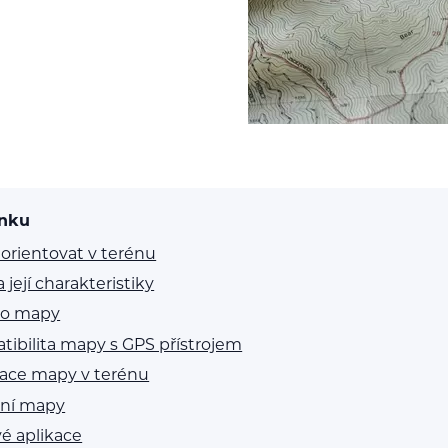
ánku
 orientovat v terénu
 její charakteristiky
ko mapy
ibilita mapy s GPS přístrojem
tace mapy v terénu
lní mapy
é aplikace