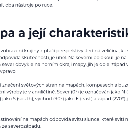
ít oba nástroje po ruce.
a a její charakteristi
zobrazení krajiny z ptačí perspektivy. Jediná veličina, kt
odpovídá skutečnosti, je úhel. Na severní polokouli je na
sever obvykle na horním okraji mapy, jih je dole, západ 
vpravo.
 značení světových stran na mapách, kompasech a buz
ní výroby je v angličtině. Sever (0°) je označován jako N (
°) jako S (south), východ (90°) jako E (east) a západ (270°)
í stínování na mapách odpovídá svitu slunce, které svítí 
ze severozápadu.