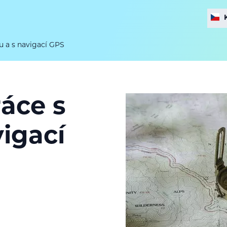
u a s navigací GPS
ráce s
igací