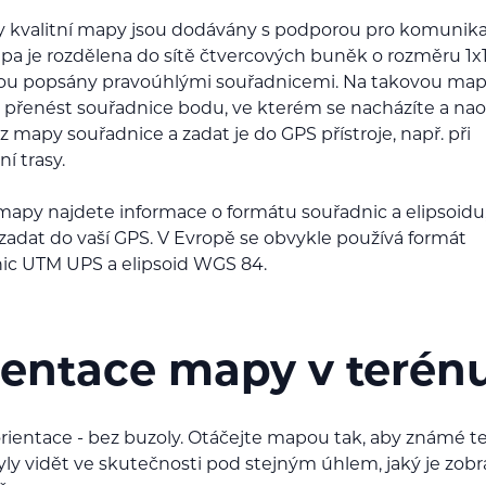
 kvalitní mapy jsou dodávány s podporou pro komunika
pa je rozdělena do sítě čtvercových buněk o rozměru 1x
sou popsány pravoúhlými souřadnicemi. Na takovou ma
přenést souřadnice bodu, ve kterém se nacházíte a na
z mapy souřadnice a zadat je do GPS přístroje, např. při
í trasy.
i mapy najdete informace o formátu souřadnic a elipsoidu
zadat do vaší GPS. V Evropě se obvykle používá formát
ic UTM UPS a elipsoid WGS 84.
ientace mapy v terén
rientace - bez buzoly. Otáčejte mapou tak, aby známé t
yly vidět ve skutečnosti pod stejným úhlem, jaký je zob