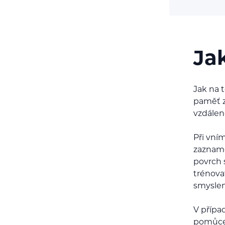
Jak
Jak na 
paměť z
vzdáleno
Při vní
zazname
povrch 
trénova
smyslem
V přípa
pomůcek