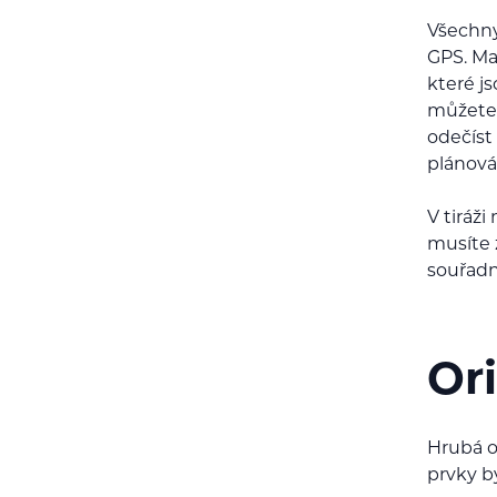
Všechny
GPS. Ma
které j
můžete 
odečíst 
plánován
V tiráž
musíte 
souřadn
Or
Hrubá o
prvky b