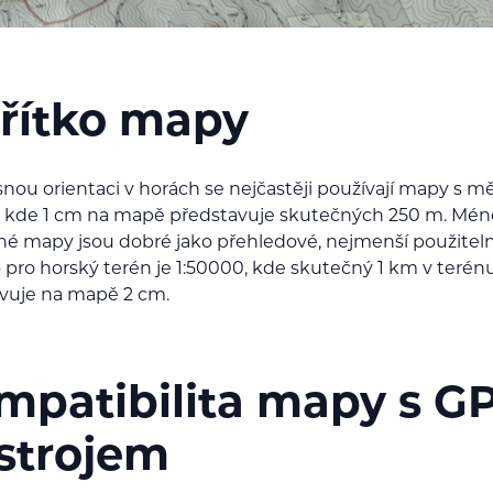
řítko mapy
snou orientaci v horách se nejčastěji používají mapy s 
, kde 1 cm na mapě představuje skutečných 250 m. Mén
é mapy jsou dobré jako přehledové, nejmenší použitel
 pro horský terén je 1:50000, kde skutečný 1 km v terénu
vuje na mapě 2 cm.
mpatibilita mapy s G
ístrojem