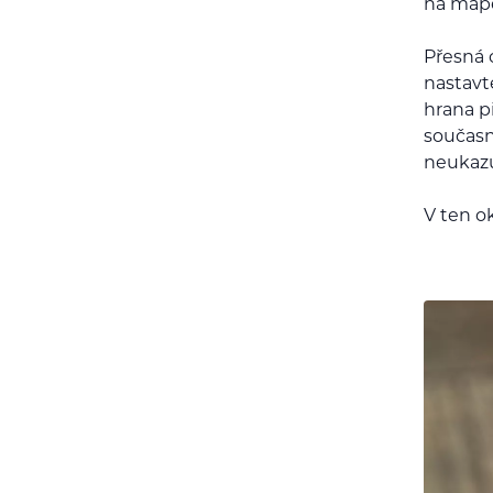
na map
Přesná 
nastavt
hrana př
současn
neukazu
V ten o