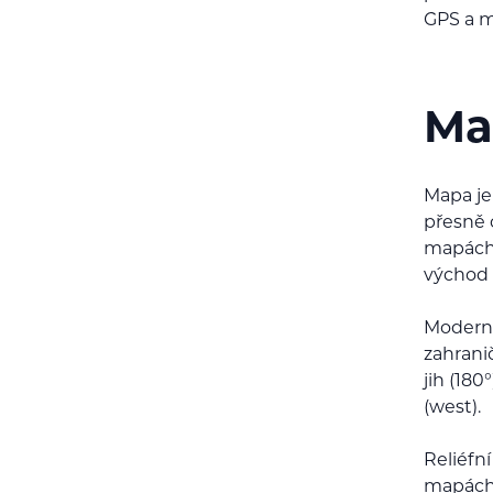
GPS a m
Map
Mapa je 
přesně 
mapách 
východ 
Moderní
zahranič
jih (180
(west).
Reliéfn
mapách 