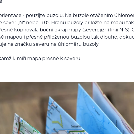
ě.
orientace - použijte buzolu. Na buzole otáčením úhlomě
e sever „N“ nebo-li 0°. Hranu buzoly přiložte na mapu tak
esně kopírovala boční okraj mapy (severojižní linii N-S). 
ě mapou i přesně přiloženou buzolou tak dlouho, dokud
je na značku severu na úhloměru buzoly.
kamžik míří mapa přesně k severu.