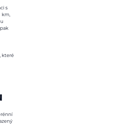
ci s
1 km,
pu
opak
, které
u
erénní
razený