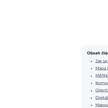
Obsah čl
Jak se
Mapa a
Měřít
Kompat
Orien
Digitá
Mapov