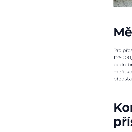
Mě
Pro pře
1:25000
podrobn
měřítko
předsta
Ko
př