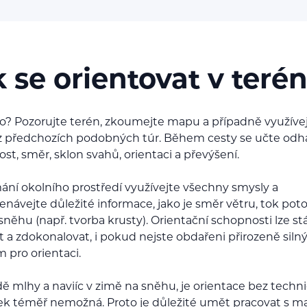
 se orientovat v teré
to? Pozorujte terén, zkoumejte mapu a případně využíve
 předchozích podobných túr. Během cesty se učte odh
st, směr, sklon svahů, orientaci a převýšení.
mání okolního prostředí využívejte všechny smysly a
návejte důležité informace, jako je směr větru, tok poto
sněhu (např. tvorba krusty). Orientační schopnosti lze st
t a zdokonalovat, i pokud nejste obdařeni přirozeně sil
 pro orientaci.
dě mlhy a naviíc v zimě na sněhu, je orientace bez techn
 téměř nemožná. Proto je důležité umět pracovat s m