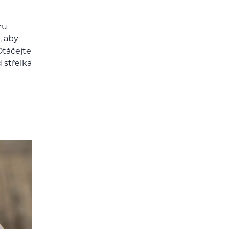
ru
, aby
Otáčejte
 střelka