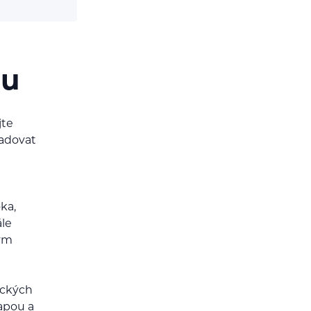
nu
jte
adovat
ka,
ále
ným
ických
apou a