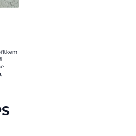
měřítkem
ě
né
,
PS