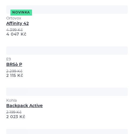
NOVINKA
Ortovox
Affinity 42
4 399
Kč
4 047
Kč
E9
BRSò P
2 299
Kč
2 115
Kč
Kohla
Backpack Active
2 199
Kč
2 023
Kč