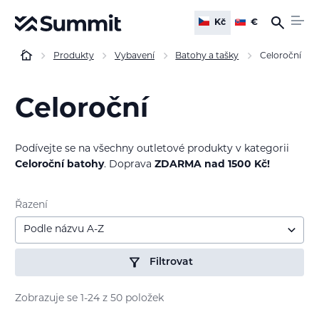
Kč
€
Produkty
Vybavení
Batohy a tašky
Celoroční
Celoroční
Podívejte se na všechny outletové produkty v kategorii
Celoroční batohy
. Doprava
ZDARMA nad 1500 Kč!
Řazení
Podle názvu A-Z
Filtrovat
Zobrazuje se 1-24 z 50 položek