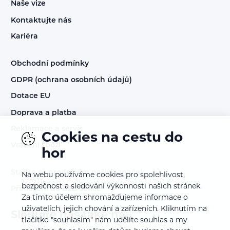
Naše vize
Kontaktujte nás
Kariéra
Obchodní podmínky
GDPR (ochrana osobních údajů)
Dotace EU
Doprava a platba
Reklamace a servis
Cookies na cestu do
Vrácení zboží
hor
Staňte se prodejcem našich značek
Na webu používáme cookies pro spolehlivost,
bezpečnost a sledování výkonnosti našich stránek.
Přihlášení do B2B sekce
Za tímto účelem shromažďujeme informace o
uživatelích, jejich chování a zařízeních. Kliknutím na
Sledujte nás také na:
tlačítko "souhlasím" nám udělíte souhlas a my