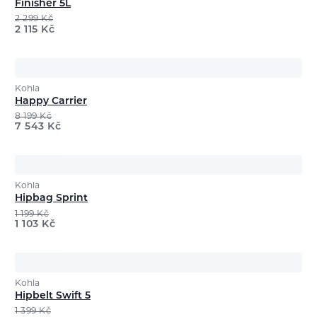
Finisher 5L
2 299
Kč
2 115
Kč
Kohla
Happy Carrier
8 199
Kč
7 543
Kč
Kohla
Hipbag Sprint
1 199
Kč
1 103
Kč
Kohla
Hipbelt Swift 5
1 399
Kč