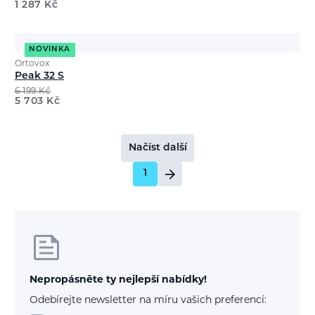
1 287
Kč
NOVINKA
Ortovox
Peak 32 S
6 199
Kč
5 703
Kč
Načíst další
1
Nepropásněte ty nejlepší nabídky!
Odebírejte newsletter na míru vašich preferencí: