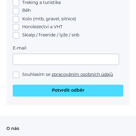
Treking a turistika
Běh
Kolo (mtb, gravel, silnice)
Horolezectví a VHT
Skialp / freeride / lyže / snb
E-mail
Souhlasím se
zpracováním osobních údajů
Potvrdit odběr
O nás